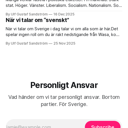
stat. Höger. Vänster. Liberalism. Socialism. Nationalism. Som
om våra möjligheter till ett värdigt liv handlar om vilken ism
By Ulf Gustaf Sandström
16 Dec 2025
vi bär på rockslaget. Jag tror vår framtid avgörs i en enklare
När vi talar om “svenskt”
och kanske obekväm fråga: vem bär ansvar när människor
skadas, när
När vi talar om Sverige i dag talar vi om alla som är här.Det
spelar ingen roll om du är rakt nedstigande från Wasa, kom
igår, inte kan ett ord svenska, är född här med rötter i tre
By Ulf Gustaf Sandström
25 Nov 2025
generationer, har samiska föräldrar eller två utrikes födda
föräldrar – om du
Personligt Ansvar
Vad händer om vi tar personligt ansvar. Bortom
partier. För Sverige.
Subscribe