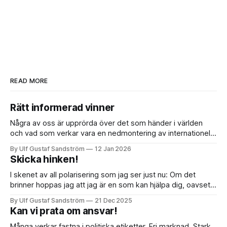
READ MORE
Rätt informerad vinner
Några av oss är upprörda över det som händer i världen
och vad som verkar vara en nedmontering av internationell
rätt i frågor om vem som får utöva våld och var, i princip allt
By Ulf Gustaf Sandström
12 Jan 2026
som monterades för att stabilisera världen efter andra
Skicka hinken!
världskriget. Jag tror att vi behöver tänka om
I skenet av all polarisering som jag ser just nu: Om det
brinner hoppas jag att jag är en som kan hjälpa dig, oavsett
dina åsikter eller din bakgrund. När vi tycker radikalt olika
By Ulf Gustaf Sandström
21 Dec 2025
hoppas jag kunna behålla respekt och värdighet i samtalet.
Kan vi prata om ansvar!
Personligt ansvar bor för mig i det
Många verkar fastna i politiska etiketter. Fri marknad. Stark