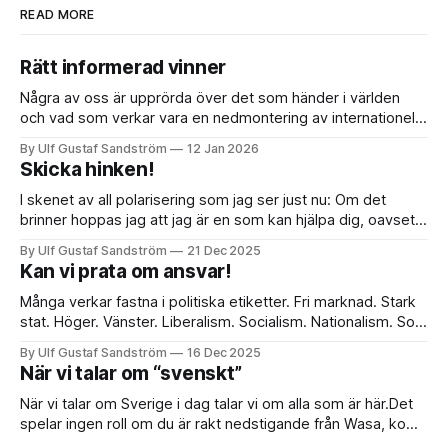
READ MORE
Rätt informerad vinner
Några av oss är upprörda över det som händer i världen
och vad som verkar vara en nedmontering av internationell
rätt i frågor om vem som får utöva våld och var, i princip allt
By Ulf Gustaf Sandström
12 Jan 2026
som monterades för att stabilisera världen efter andra
Skicka hinken!
världskriget. Jag tror att vi behöver tänka om
I skenet av all polarisering som jag ser just nu: Om det
brinner hoppas jag att jag är en som kan hjälpa dig, oavsett
dina åsikter eller din bakgrund. När vi tycker radikalt olika
By Ulf Gustaf Sandström
21 Dec 2025
hoppas jag kunna behålla respekt och värdighet i samtalet.
Kan vi prata om ansvar!
Personligt ansvar bor för mig i det
Många verkar fastna i politiska etiketter. Fri marknad. Stark
stat. Höger. Vänster. Liberalism. Socialism. Nationalism. Som
om våra möjligheter till ett värdigt liv handlar om vilken ism
By Ulf Gustaf Sandström
16 Dec 2025
vi bär på rockslaget. Jag tror vår framtid avgörs i en enklare
När vi talar om “svenskt”
och kanske obekväm fråga: vem bär ansvar när människor
skadas, när
När vi talar om Sverige i dag talar vi om alla som är här.Det
spelar ingen roll om du är rakt nedstigande från Wasa, kom
igår, inte kan ett ord svenska, är född här med rötter i tre