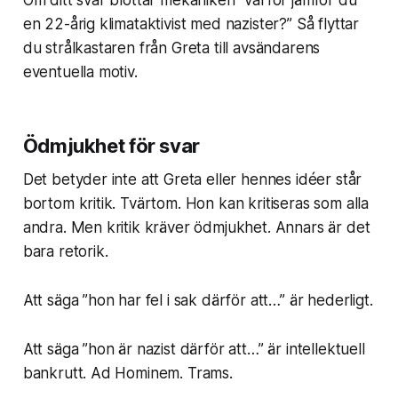
Om ditt svar blottar mekaniken ”varför jämför du
en 22-årig klimataktivist med nazister?” Så flyttar
du strålkastaren från Greta till avsändarens
eventuella motiv.
Ödmjukhet för svar
Det betyder inte att Greta eller hennes idéer står
bortom kritik. Tvärtom. Hon kan kritiseras som alla
andra. Men kritik kräver ödmjukhet. Annars är det
bara retorik.
Att säga ”hon har fel i sak därför att…” är hederligt.
Att säga ”hon är nazist därför att…” är intellektuell
bankrutt. Ad Hominem. Trams.