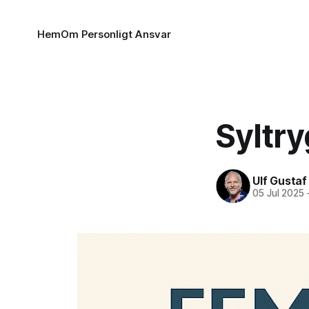
Hem
Om Personligt Ansvar
Syltr
Ulf Gusta
05 Jul 2025