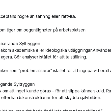
cceptans högre än sanning eller rättvisa.
om tiger om oegentligheter på arbetsplatsen.
aliserande Syltryggen
 bakom akademiska eller ideologiska utläggningar.Använde
 agera. Gör analyser istället för att ta ställning.
r som “problematiserar” istället för att ingripa vid orättv
agande Syltryggen
v om att inget kunde göras – för att slippa känna skuld. Rat
r efterhandskonstruktioner för att skydda självbilden.