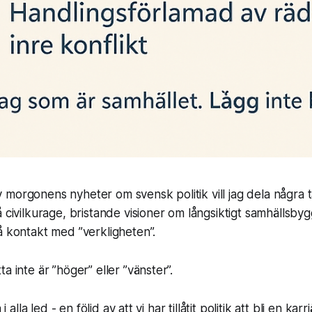
morgonens nyheter om svensk politik vill jag dela några 
å civilkurage, bristande visioner om långsiktigt samhällsby
å kontakt med ”verkligheten”.
a inte är ”höger” eller ”vänster”.
 i alla led - en följd av att vi har tillåtit politik att bli en karr