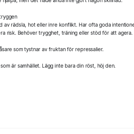
e hjälpa, men det hade ändå inte gjort någon skillnad.”
tryggen
 av rädsla, hot eller inre konflikt. Har ofta goda intentio
a risk. Behöver trygghet, träning eller stöd för att agera.
åsare som tystnar av fruktan för repressalier.
 som är samhället. Lägg inte bara din röst, höj den.