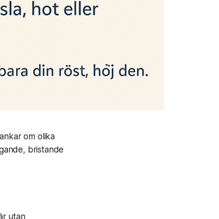
tankar om olika
ggande, bristande
iär utan