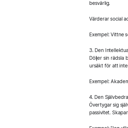
besvärlig.
Värderar social a
Exempel: Vittne s
3. Den Intellektu
Döljer sin rädsla
ursäkt för att inte
Exempel: Akademike
4. Den Självbedr
Övertygar sig själ
passivitet. Skapa